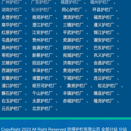
、
、
、
、
广州护栏厂
广东护栏厂
福建护栏厂
福州护栏厂
、
、
、
、
湖南护栏厂
长沙护栏厂
同心护栏厂
环县护栏厂
、
、
、
、
永登护栏厂
南郑护栏厂
渭滨护栏厂
福贡护栏厂
、
、
、
、
南华护栏厂
澄江护栏厂
三穗护栏厂
遵义护栏厂
、
、
、
、
红原护栏厂
江安护栏厂
平武护栏厂
锦江护栏厂
、
、
、
、
屯昌护栏厂
贺州护栏厂
资源护栏厂
潮安护栏厂
、
、
、
、
高州护栏厂
翁源护栏厂
邵阳护栏厂
巴东护栏厂
、
、
、
、
枣阳护栏厂
新蔡护栏厂
宛城护栏厂
巩义护栏厂
、
、
、
、
兰陵护栏厂
招远护栏厂
济南护栏厂
会昌护栏厂
、
、
、
、
西湖护栏厂
丰泽护栏厂
贵池护栏厂
宜秀护栏厂
、
、
、
、
安徽护栏厂
诸暨护栏厂
下城护栏厂
连云护栏厂
、
、
、
、
浦口护栏厂
绥芬河护栏厂
集贤护栏厂
松北护栏厂
、
、
、
、
磐石护栏厂
千山护栏厂
丰镇护栏厂
隰县护栏厂
、
、
、
、
右玉护栏厂
太原护栏厂
赤城护栏厂
隆尧护栏厂
、
、
元氏护栏厂
北京护栏厂
CopyRight 2023 All Right Reserved 防撞护栏有限公司
全部分站
分站